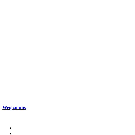
Nahbereichs­schulverband
Kappeln
Schulsozialarbeit Kappeln
Hindenburgstrasse 2a
24376 Kappeln
Tel. 04642-9213645
Weg zu uns
Grundschule Karby
Klaus Harms Schule